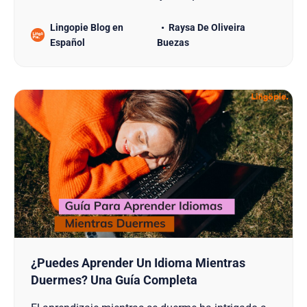
comenzar a pensar en otro idioma con estos
Lingopie Blog en
Raysa De Oliveira
métodos para aprender idiomas! Ya tienes buenas
Español
Buezas
habilidades lingüísticas y puedes hablar y
entender a un nivel decente, pero estás cansado de
hacerlo todo trad…
¿Puedes Aprender Un Idioma Mientras
Duermes? Una Guía Completa