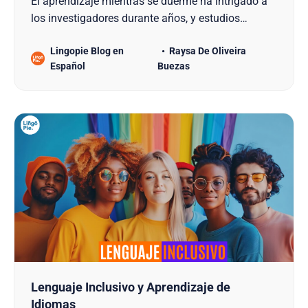
El aprendizaje mientras se duerme ha intrigado a
los investigadores durante años, y estudios
recientes han revelado su potencial para
Lingopie Blog en
Raysa De Oliveira
permitirnos aprender un nuevo idioma. Tabla De
Español
Buezas
Contenido 1. Resumen Breve 2. La Ciencia Detrás
Del Aprendizaje Durante El Sueño 3. La Realidad
De Aprender Un…
Lenguaje Inclusivo y Aprendizaje de
Idiomas