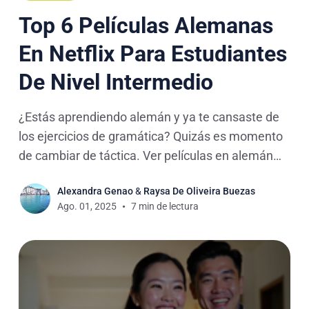
Top 6 Películas Alemanas
En Netflix Para Estudiantes
De Nivel Intermedio
¿Estás aprendiendo alemán y ya te cansaste de
los ejercicios de gramática? Quizás es momento
de cambiar de táctica. Ver películas en alemán
puede ser una forma mucho más entretenida y
Alexandra Genao
&
Raysa De Oliveira Buezas
sorprendentemente útil de aprender. En este
Ago. 01, 2025
7 min de lectura
artículo encontrarás una selección de seis
películas alemanas disponibles en Netflix que
pueden