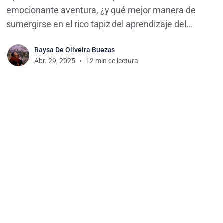
emocionante aventura, ¿y qué mejor manera de
sumergirse en el rico tapiz del aprendizaje del
idioma japonés y su cultura que a través de las
Raysa De Oliveira Buezas
películas japonesas? En esta guía integral,
Abr. 29, 2025
12 min de lectura
exploraremos la dinámica sinérgica entre el cine
y la adquisición del lenguaje,