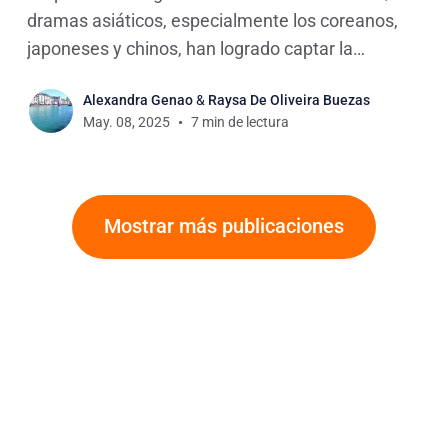
dramas asiáticos, especialmente los coreanos,
japoneses y chinos, han logrado captar la
atención de audiencias globales. Una de las
Alexandra Genao
&
Raysa De Oliveira Buezas
razones es que ofrecen una mirada fresca y
May. 08, 2025
7 min de lectura
diferente sobre el romance, que a menudo refleja
valores y tradiciones culturales que no
Mostrar más publicaciones