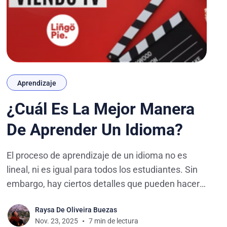
Aprendizaje
¿Cuál Es La Mejor Manera
De Aprender Un Idioma?
El proceso de aprendizaje de un idioma no es
lineal, ni es igual para todos los estudiantes. Sin
embargo, hay ciertos detalles que pueden hacer
que este viaje sea más sencillo, entretenido y
Raysa De Oliveira Buezas
adaptado a la forma de ser de cada persona. En
Nov. 23, 2025
7 min de lectura
esta publicación, discutiremos los diferentes