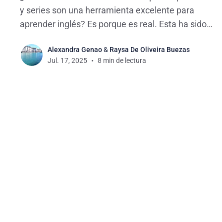
y series son una herramienta excelente para
aprender inglés? Es porque es real. Esta ha sido
mi experiencia y la de muchos estudiantes de
Alexandra Genao
&
Raysa De Oliveira Buezas
inglés que, como tú, buscan maneras prácticas
Jul. 17, 2025
8 min de lectura
de mejorar el idioma sin importar dónde estés. En
este artículo, te