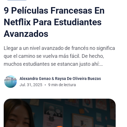
9 Películas Francesas En
Netflix Para Estudiantes
Avanzados
Llegar a un nivel avanzado de francés no significa
que el camino se vuelva más fácil. De hecho,
muchos estudiantes se estancan justo ahí:
entienden lo esencial, pero les cuesta encontrar
Alexandra Genao
&
Raysa De Oliveira Buezas
materiales que realmente los reten y los ayuden
Jul. 31, 2025
9 min de lectura
a seguir mejorando. Este artículo forma parte de
nuestra serie sobre