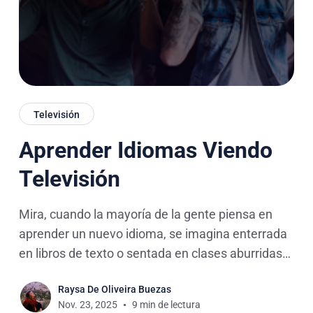
Televisión
Aprender Idiomas Viendo
Televisión
Mira, cuando la mayoría de la gente piensa en
aprender un nuevo idioma, se imagina enterrada
en libros de texto o sentada en clases aburridas
de gramática. Así que en este artículo, te vamos
Raysa De Oliveira Buezas
a enseñar exactamente cómo usar la televisión
Nov. 23, 2025
9 min de lectura
como tu arma secreta para aprender idiomas. Te