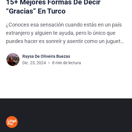
15+ Mejores Formas De Decir
“Gracias” En Turco
¿Conoces esa sensación cuando estás en un país
extranjero y alguien te ayuda, pero lo único que
puedes hacer es sonreír y asentir como un juguete
roto? Sí, he estado ahí. Pero déjame decirte,
Raysa De Oliveira Buezas
después de pasar tiempo con amigos turcos y
Dic. 23, 2024
8 min de lectura
explorar Turquía varias veces, aprendí algo...
¡Aprender a