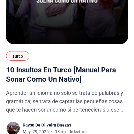
Turco
10 Insultos En Turco [Manual Para
Sonar Como Un Nativo]
Aprender un idioma no solo se trata de palabras y
gramática; se trata de captar las pequeñas cosas
que te hacen sonar como si pertenecieras a ese
lugar. El tema de los insultos en turco es
Raysa De Oliveira Buezas
fundamental para comprender la cultura y el
May. 29, 2025
13 min de lectura