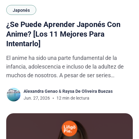
Japonés
¿Se Puede Aprender Japonés Con
Anime? [Los 11 Mejores Para
Intentarlo]
El anime ha sido una parte fundamental de la
infancia, adolescencia e incluso de la adultez de
muchos de nosotros. A pesar de ser series
animadas, muchas de sus historias abordan
Alexandra Genao
&
Raysa De Oliveira Buezas
temáticas profundas que resuenan con los adultos,
Jun. 27, 2026
12 min de lectura
llevándonos a explorar mundos fascinantes y
personajes complejos. En aquellos días, ver