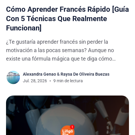
Cómo Aprender Francés Rápido [Guía
Con 5 Técnicas Que Realmente
Funcionan]
¿Te gustaría aprender francés sin perder la
motivación a las pocas semanas? Aunque no
existe una fórmula mágica que te diga cómo
aprender francés rápido, gran parte del progreso
Alexandra Genao
&
Raysa De Oliveira Buezas
depende de cómo organices tu aprendizaje. Es
Jul. 28, 2026
9 min de lectura
habitual empezar con entusiasmo, memorizar
algunas palabras y, al poco tiempo, sentir que has