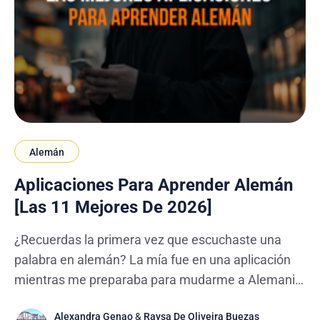
Alemán
Aplicaciones Para Aprender Alemán
[Las 11 Mejores De 2026]
¿Recuerdas la primera vez que escuchaste una
palabra en alemán? La mía fue en una aplicación
mientras me preparaba para mudarme a Alemania.
Todavía no tenía un cuaderno ni un plan de estudio,
Alexandra Genao
&
Raysa De Oliveira Buezas
pero sí tenía claro que necesitaba empezar a