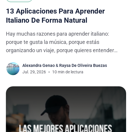
13 Aplicaciones Para Aprender
Italiano De Forma Natural
Hay muchas razones para aprender italiano:
porque te gusta la música, porque estás
organizando un viaje, porque quieres entender
mejor la cultura o simplemente porque el idioma
Alexandra Genao
&
Raysa De Oliveira Buezas
siempre te llamó la atención. Sea cual sea el
Jul. 29, 2026
10 min de lectura
motivo, hoy es más fácil que nunca empezar. Con
una de las muchas aplicaciones