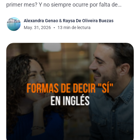
primer mes? Y no siempre ocurre por falta de
motivación. Muchas veces, el problema es que,
Alexandra Genao
&
Raysa De Oliveira Buezas
después de unas cuantas lecciones, las actividades
May. 31, 2026
13 min de lectura
empiezan a sentirse repetitivas y desconectadas
de la forma en que