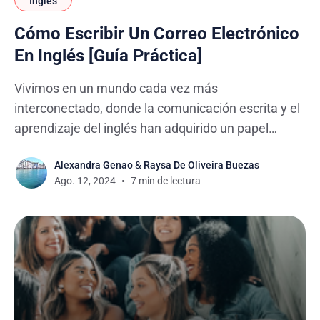
Inglés
Cómo Escribir Un Correo Electrónico
En Inglés [Guía Práctica]
Vivimos en un mundo cada vez más
interconectado, donde la comunicación escrita y el
aprendizaje del inglés han adquirido un papel
preponderante en nuestra vida personal,
Alexandra Genao
&
Raysa De Oliveira Buezas
académica y laboral. La capacidad de expresarse
Ago. 12, 2024
7 min de lectura
con claridad es más crucial que nunca. Los correos
electrónicos son una herramienta esencial, y saber
cómo