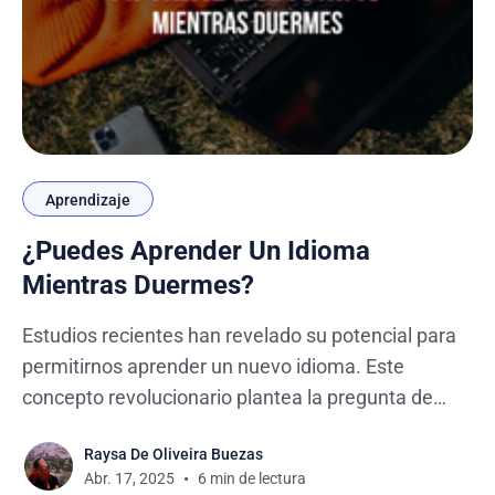
Aprendizaje
¿Puedes Aprender Un Idioma
Mientras Duermes?
Estudios recientes han revelado su potencial para
permitirnos aprender un nuevo idioma. Este
concepto revolucionario plantea la pregunta de
¿puedes aprender un idioma mientras duermes?
Raysa De Oliveira Buezas
este artículo examinará la ciencia detrás de ello y
Abr. 17, 2025
6 min de lectura
proporcionará algunos consejos sobre cómo