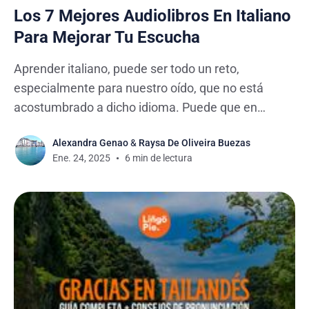
Los 7 Mejores Audiolibros En Italiano
Para Mejorar Tu Escucha
Aprender italiano, puede ser todo un reto,
especialmente para nuestro oído, que no está
acostumbrado a dicho idioma. Puede que en
ocasiones te sientas desmotivado porque no
Alexandra Genao
&
Raysa De Oliveira Buezas
puedes entender lo que escuchas. No te
Ene. 24, 2025
6 min de lectura
preocupes, todos hemos estado ahí. Tabla De
Contenido 1. 7 De Los Mejores Audiolibros En
Italiano