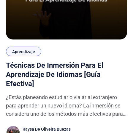
Aprendizaje
Técnicas De Inmersión Para El
Aprendizaje De Idiomas [Guía
Efectiva]
¿Estás planeando estudiar o viajar al extranjero
para aprender un nuevo idioma? La inmersión se
considera uno de los métodos más efectivos para
el aprendizaje de idiomas. Al rodearte de hablantes
Raysa De Oliveira Buezas
nativos y practicar el idioma en situaciones de la