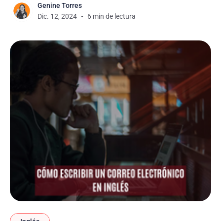
Genine Torres
este artículo, te llevaremos paso a paso por todas
Dic. 12, 2024
6 min de lectura
las formas de decir gracias