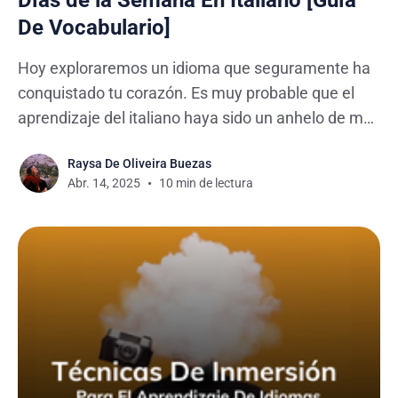
De Vocabulario]
Hoy exploraremos un idioma que seguramente ha
conquistado tu corazón. Es muy probable que el
aprendizaje del italiano haya sido un anhelo de más
de uno de tus conocidos, ya que su tono melódico
Raysa De Oliveira Buezas
cautiva de manera sorprendente y sin esfuerzo. Es
Abr. 14, 2025
10 min de lectura
por eso que hoy te ayudaremos a conocer