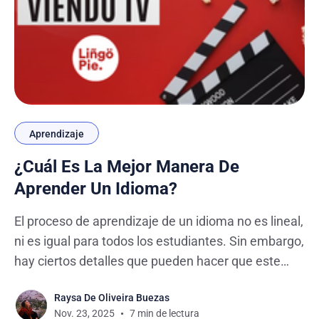
Aprendizaje
¿Cuál Es La Mejor Manera De
Aprender Un Idioma?
El proceso de aprendizaje de un idioma no es lineal,
ni es igual para todos los estudiantes. Sin embargo,
hay ciertos detalles que pueden hacer que este
viaje sea más sencillo, entretenido y adaptado a la
Raysa De Oliveira Buezas
forma de ser de cada persona. En esta publicación,
Nov. 23, 2025
7 min de lectura