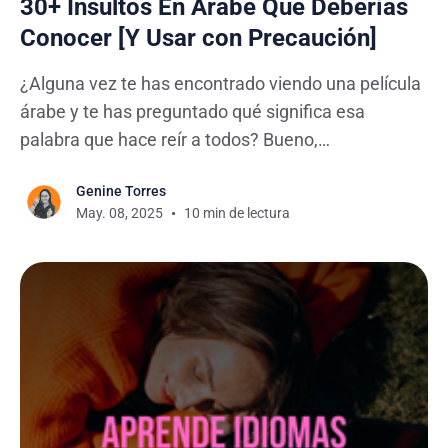
30+ Insultos En Árabe Que Deberías
Conocer [Y Usar con Precaución]
¿Alguna vez te has encontrado viendo una película
árabe y te has preguntado qué significa esa
palabra que hace reír a todos? Bueno,
probablemente era un insulto, y aquí estás, listo
Genine Torres
para descifrarlo. En este artículo, vamos a
May. 08, 2025
10 min de lectura
sumergirnos en el mundo de los insultos en árabe,
porque creemos que