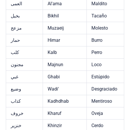
العمى
Al'ama
Maldito
بخيل
Bikhil
Tacaño
مزعج
Muzaeij
Molesto
حمار
Himar
Burro
كلب
Kalb
Perro
مجنون
Majnun
Loco
غبي
Ghabi
Estúpido
وضيع
Wadi'
Desgraciado
كذاب
Kadhdhab
Mentiroso
خروف
Kharuf
Oveja
خنزير
Khinzir
Cerdo