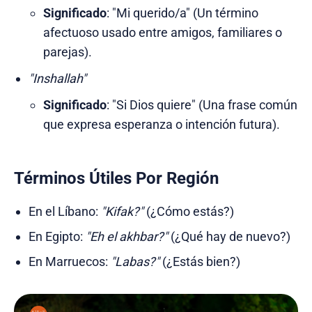
Significado
: "Mi querido/a" (Un término
afectuoso usado entre amigos, familiares o
parejas).
"Inshallah"
Significado
: "Si Dios quiere" (Una frase común
que expresa esperanza o intención futura).
Términos Útiles Por Región
En el Líbano:
"Kifak?"
(¿Cómo estás?)
En Egipto:
"Eh el akhbar?"
(¿Qué hay de nuevo?)
En Marruecos:
"Labas?"
(¿Estás bien?)