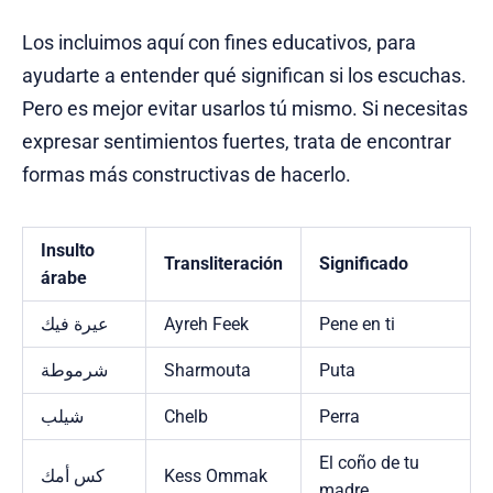
Los incluimos aquí con fines educativos, para
ayudarte a entender qué significan si los escuchas.
Pero es mejor evitar usarlos tú mismo. Si necesitas
expresar sentimientos fuertes, trata de encontrar
formas más constructivas de hacerlo.
Insulto
Transliteración
Significado
árabe
عيرة فيك
Ayreh Feek
Pene en ti
شرموطة
Sharmouta
Puta
شيلب
Chelb
Perra
El coño de tu
كس أمك
Kess Ommak
madre