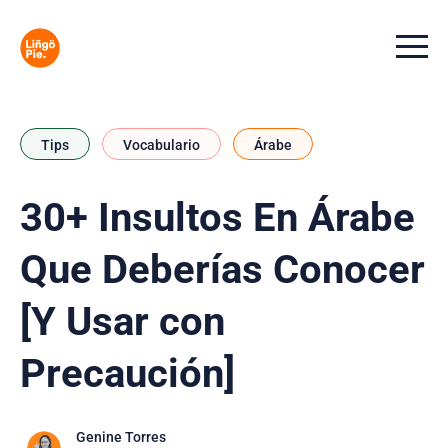
Menu t
Tips
Vocabulario
Árabe
30+ Insultos En Árabe
Que Deberías Conocer
[Y Usar con
Precaución]
Genine Torres