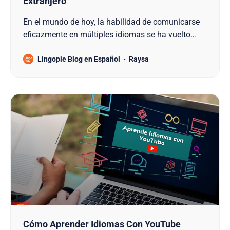
Extranjero
En el mundo de hoy, la habilidad de comunicarse
eficazmente en múltiples idiomas se ha vuelto
cada vez más valiosa. Sin embargo, para los
Lingopie Blog en Español
Raysa
hablantes no nativos que desean aprender nuevos
idiomas, un desafío persistente que a menudo se
encuentra es la dificultad por disminuir su propio
acento al habla…
Cómo Aprender Idiomas Con YouTube