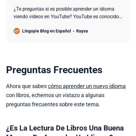
¿Te preguntas si es posible aprender un idioma
viendo videos en YouTube? YouTube es conocido
por sus videos musicales, sus guías de “cómo
Lingopie Blog en Español
Raysa
hacerlo” y sus videos sobre casi cualquier cosa.
Pero también es una mina de oro para recursos de
aprendizaje de idiomas. ¿Qué idioma estás
tratando de aprender…
Preguntas Frecuentes
Ahora que sabes
cómo aprender un nuevo idioma
con libros, echemos un vistazo a algunas
preguntas frecuentes sobre este tema.
¿Es La Lectura De Libros Una Buena