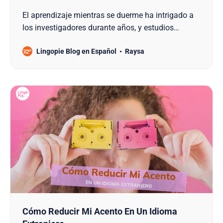
El aprendizaje mientras se duerme ha intrigado a
los investigadores durante años, y estudios
recientes han revelado su potencial para
Lingopie Blog en Español
Raysa
permitirnos aprender un nuevo idioma. Tabla De
Contenido 1. Resumen Breve 2. La Ciencia Detrás
Del Aprendizaje Durante El Sueño 3. La Realidad
De Aprender Un…
Cómo Reducir Mi Acento En Un Idioma