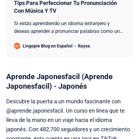
Tips Para Perfeccionar Tu Pronunciación
Con Música Y TV
Si estás aprendiendo un idioma extranjero y
deseas aprender a pronunciar palabras como un
hablante nativo, ¡continúa leyendo este artículo,
Lingopie Blog en Español
Raysa
porque aquí encontrarás consejos y trucos útiles
para optimizar tu proceso de aprendizaje!. Nos
enfocaremos específicamente en el aprendizaje de
inglés. Si tú…
Aprende Japonesfacil (Aprende
Japonesfacil) - Japonés
Descubre la puerta a un mundo fascinante con
@aprende.japonesfacil. Un curso en línea que te
lleva de la mano en un viaje hacia el idioma
japonés. Con 482,700 seguidores y un crecimiento
constante, esta cuenta es una joya en TikTok.