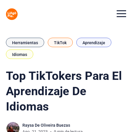
Menu t
Herramientas
TikTok
Aprendizaje
Idiomas
Top TikTokers Para El
Aprendizaje De
Idiomas
Raysa De Oliveira Buezas
Ago. 21, 2023
9 min de lectura