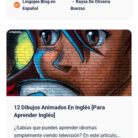
Lingopie Blog en
Raysa De Oliveira
películas para aprender inglés de manera
Español
Buezas
inmersiva? Tabla De Contenido 1. Aprender Inglés
Viendo Programas De Televisión 2. Las 12 Mejores
Seri…
12 Dibujos Animados En Inglés [Para
Aprender Inglés]
¿Sabías que puedes aprender idiomas
simplemente viendo televisión? En este artículo,