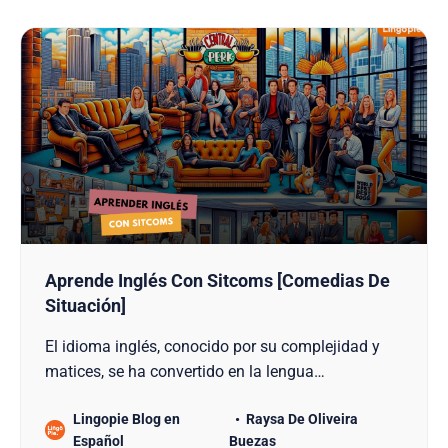
Aprende Inglés Con Sitcoms [Comedias De
Situación]
El idioma inglés, conocido por su complejidad y
matices, se ha convertido en la lengua
internacional por excelencia en el mundo.
Lingopie Blog en
Raysa De Oliveira
Aprender inglés puede ser tanto una tarea
Español
Buezas
emocionante como desafiante. Tabla De