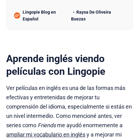
exploraremos una manera divertida y efectiva de
Lingopie Blog en
Raysa De Oliveira
aprender inglés a través de dibujos animados en
Español
Buezas
inglés. Y sí, esto es absolutamente posible. Tabla
De Contenido 1. Lingopie Será Tu Compañero En
El Viaje Del Ing…
Aprende inglés viendo
películas con Lingopie
Ver películas en inglés es una de las formas más
efectivas y entretenidas de mejorar tu
comprensión del idioma, especialmente si estás en
un nivel intermedio. Como mencioné antes, ver
series como
Friends
me ayudó enormemente a
ampliar mi vocabulario en inglés
y a mejorar mi