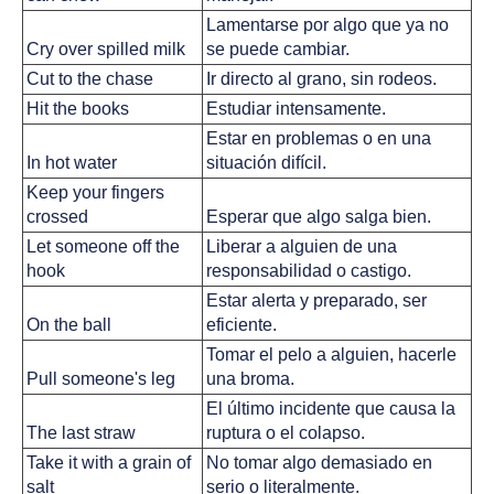
Lamentarse por algo que ya no 
Cry over spilled milk
se puede cambiar.
Cut to the chase
Ir directo al grano, sin rodeos.
Hit the books
Estudiar intensamente.
Estar en problemas o en una 
In hot water
situación difícil.
Keep your fingers 
crossed
Esperar que algo salga bien.
Let someone off the 
Liberar a alguien de una 
hook
responsabilidad o castigo.
Estar alerta y preparado, ser 
On the ball
eficiente.
Tomar el pelo a alguien, hacerle 
Pull someone's leg
una broma.
El último incidente que causa la 
The last straw
ruptura o el colapso.
Take it with a grain of 
No tomar algo demasiado en 
salt
serio o literalmente.