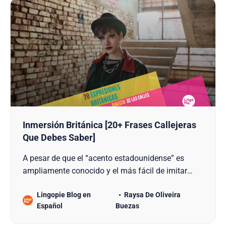
Inmersión Británica [20+ Frases Callejeras
Que Debes Saber]
A pesar de que el “acento estadounidense” es
ampliamente conocido y el más fácil de imitar
para la mayoría de las personas que desean
Lingopie Blog en
Raysa De Oliveira
aprender inglés (ya que generalmente es el que
Español
Buezas
más escuchamos en películas y música popular).
Tabla De Contenido 1. 20+ Términos Y Frases