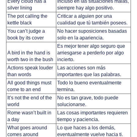
Every cloud has a 
Incluso en las situaciones malas, 
silver lining
siempre hay algo positivo.
The pot calling the 
Criticar a alguien por una 
kettle black
cualidad que tú también posees.
You can’t judge a 
No hacer suposiciones basadas 
book by its cover
solo en la apariencia.
Es mejor tener algo seguro que 
A bird in the hand is 
arriesgarse a perderlo por algo 
worth two in the bush
incierto.
Actions speak louder 
Las acciones son más 
than words
importantes que las palabras.
All good things must 
Todo lo bueno eventualmente 
come to an end
termina.
It’s not the end of the 
No es tan grave, todo puede 
world
solucionarse.
Rome wasn’t built in 
Las cosas importantes requieren 
a day
tiempo y paciencia.
What goes around 
Lo que haces a los demás, 
comes around
eventualmente vuelve hacia ti.