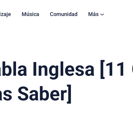
izaje
Música
Comunidad
Más
bla Inglesa [11
s Saber]