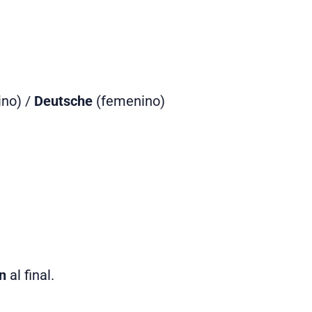
no) /
Deutsche
(femenino)
.
in
al final.