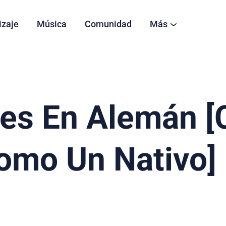
izaje
Música
Comunidad
Más
des En Alemán 
omo Un Nativo]