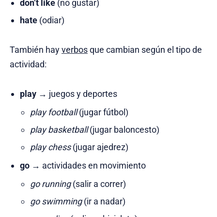
don’t like
(no gustar)
hate
(odiar)
También hay
verbos
que cambian según el tipo de
actividad:
play
→ juegos y deportes
play football
(jugar fútbol)
play basketball
(jugar baloncesto)
play chess
(jugar ajedrez)
go
→ actividades en movimiento
go running
(salir a correr)
go swimming
(ir a nadar)