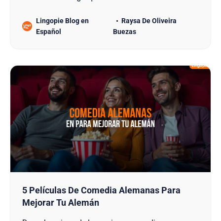
el idioma por un tiempo? De cualquier manera,
Lingopie Blog en
Raysa De Oliveira
probablemente ya te has dado cuenta de que
Español
Buezas
dominar el alemán conlleva múltiples desafíos,
especialmente para los principiantes que son
propensos a cometer errores que podrían
obstaculizar su progreso. Tabla De
5 Películas De Comedia Alemanas Para
Mejorar Tu Alemán