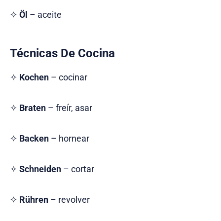
✧
Öl
– aceite
Técnicas De Cocina
✧
Kochen
– cocinar
✧
Braten
– freír, asar
✧
Backen
– hornear
✧
Schneiden
– cortar
✧
Rühren
– revolver