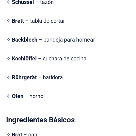
✧
Schüssel
– tazón
✧
Brett
– tabla de cortar
✧
Backblech
– bandeja para hornear
✧
Kochlöffel
– cuchara de cocina
✧
Rührgerät
– batidora
✧
Ofen
– horno
Ingredientes Básicos
✧
Brot
– pan