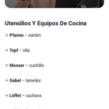
Utensilios Y Equipos De Cocina
✧
Pfanne
– sartén
✧
Topf
– olla
✧
Messer
– cuchillo
✧
Gabel
– tenedor
✧
Löffel
– cuchara