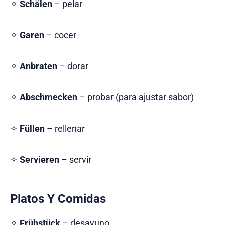
✧
Schälen
– pelar
✧
Garen
– cocer
✧
Anbraten
– dorar
✧
Abschmecken
– probar (para ajustar sabor)
✧
Füllen
– rellenar
✧
Servieren
– servir
Platos Y Comidas
✧
Frühstück
– desayuno