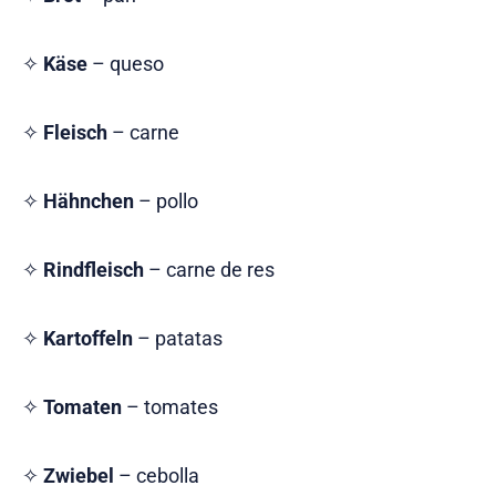
✧
Käse
– queso
✧
Fleisch
– carne
✧
Hähnchen
– pollo
✧
Rindfleisch
– carne de res
✧
Kartoffeln
– patatas
✧
Tomaten
– tomates
✧
Zwiebel
– cebolla