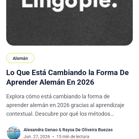
Alemán
Lo Que Está Cambiando la Forma De
Aprender Alemán En 2026
Explora cómo está cambiando la forma de
aprender alemán en 2026 gracias al aprendizaje
contextual. Descubre por qué los métodos
tradicionales ya no son suficientes y cómo las
Alexandra Genao
&
Raysa De Oliveira Buezas
series y películas pueden ayudarte a mejorar
Jun. 27, 2026
15 min de lectura