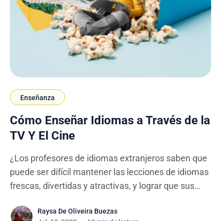
Enseñanza
Cómo Enseñar Idiomas a Través de la
TV Y El Cine
¿Los profesores de idiomas extranjeros saben que
puede ser difícil mantener las lecciones de idiomas
frescas, divertidas y atractivas, y lograr que sus
alumnos aprendan idiomas sin abandonar en el
Raysa De Oliveira Buezas
intento puede ser un gran desafío. Sin embargo,