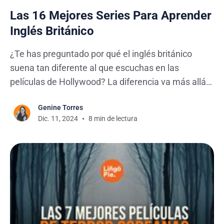
Las 16 Mejores Series Para Aprender
Inglés Británico
¿Te has preguntado por qué el inglés británico
suena tan diferente al que escuchas en las
películas de Hollywood? La diferencia va más allá
del acento - son las expresiones, el humor y esos
Genine Torres
modismos únicos que solo los británicos
Dic. 11, 2024
8 min de lectura
entienden. La mejor manera de dominarlo es
simple: sumergirte en