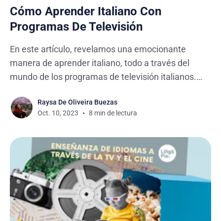
Cómo Aprender Italiano Con
Programas De Televisión
En este artículo, revelamos una emocionante
manera de aprender italiano, todo a través del
mundo de los programas de televisión italianos.
Desde dramas hasta comedias, thrillers criminales
Raysa De Oliveira Buezas
hasta telenovelas, el panorama televisivo de Italia
Oct. 10, 2023
8 min de lectura
ofrece una diversa gama de contenido para
sumergirse en el idioma y la cultura de este