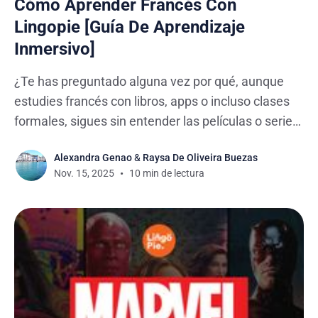
Cómo Aprender Francés Con
Lingopie [Guía De Aprendizaje
Inmersivo]
¿Te has preguntado alguna vez por qué, aunque
estudies francés con libros, apps o incluso clases
formales, sigues sin entender las películas o series
en el idioma? No te preocupes, no eres el único.
Alexandra Genao
&
Raysa De Oliveira Buezas
Aprender un idioma es mucho más que memorizar
Nov. 15, 2025
10 min de lectura
vocabulario y reglas gramaticales: también implica
reconocerlo y