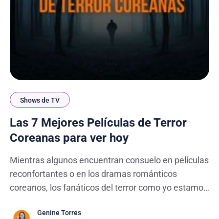
Shows de TV
Las 7 Mejores Películas de Terror
Coreanas para ver hoy
Mientras algunos encuentran consuelo en películas
reconfortantes o en los dramas románticos
coreanos, los fanáticos del terror como yo estamos
siempre a la caza de las mejores películas de
Genine Torres
miedo coreanas. ¿Por qué? Porque, seamos