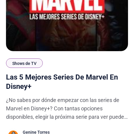
Shows de TV
Las 5 Mejores Series De Marvel En
Disney+
¿No sabes por dónde empezar con las series de
Marvel en Disney+? Con tantas opciones
disponibles, elegir la próxima serie para ver puede
resultar abrumador. Pero si eres estudiante de
Genine Torres
inglés, estas producciones no solo ofrecen