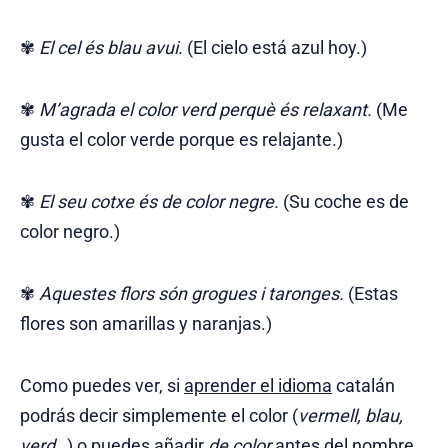
✾
El cel és blau avui.
(El cielo está azul hoy.)
✾
M’agrada el color verd perquè és relaxant.
(Me
gusta el color verde porque es relajante.)
✾
El seu cotxe és de color negre.
(Su coche es de
color negro.)
✾
Aquestes flors són grogues i taronges.
(Estas
flores son amarillas y naranjas.)
Como puedes ver, si
aprender el idioma
catalán
podrás decir simplemente el color (
vermell, blau,
verd…
) o puedes añadir
de color
antes del nombre.