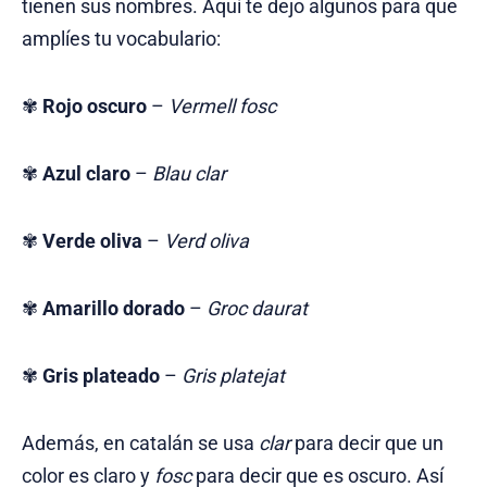
tienen sus nombres. Aquí te dejo algunos para que
amplíes tu vocabulario:
✾
Rojo oscuro
–
Vermell fosc
✾
Azul claro
–
Blau clar
✾
Verde oliva
–
Verd oliva
✾
Amarillo dorado
–
Groc daurat
✾
Gris plateado
–
Gris platejat
Además, en catalán se usa
clar
para decir que un
color es claro y
fosc
para decir que es oscuro. Así