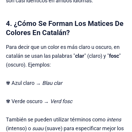
son casi idénticos en ambos idiomas.
4. ¿Cómo Se Forman Los Matices De
Colores En Catalán?
Para decir que un color es más claro u oscuro, en
catalán se usan las palabras "
clar
" (claro) y "
fosc
"
(oscuro). Ejemplos:
✾ Azul claro →
Blau clar
✾ Verde oscuro →
Verd fosc
También se pueden utilizar términos como
intens
(intenso) o
suau
(suave) para especificar mejor los