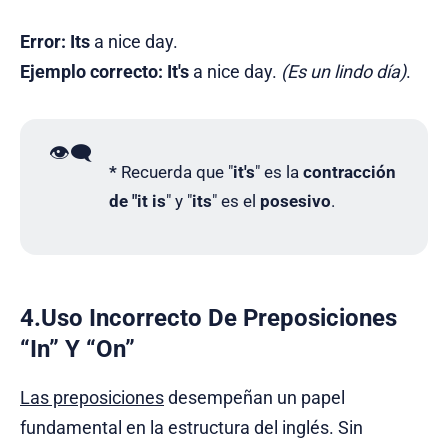
Error:
Its
a nice day.
Ejemplo correcto:
It's
a nice day.
(Es un lindo día)
.
👁️‍🗨️
*
Recuerda que "
it's
" es la
contracción
de "it is
" y "
its
" es el
posesivo
.
4.Uso Incorrecto De Preposiciones
“In” Y “On”
Las preposiciones
desempeñan un papel
fundamental en la estructura del inglés. Sin