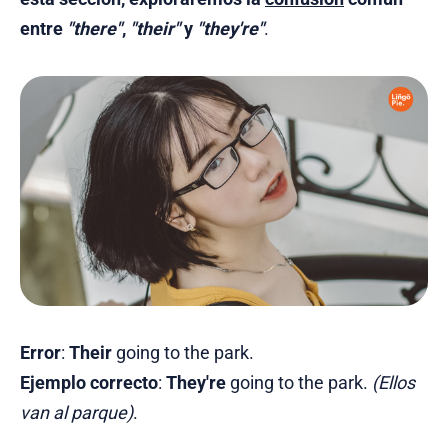
entre
"there"
,
"their"
y
"they're"
.
Error
:
Their
going to the park.
Ejemplo correcto
:
They're
going to the park.
(Ellos
van al parque)
.