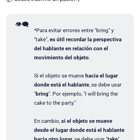
👁️‍🗨️
*Para evitar errores entre "bring" y
"take",
es útil recordar la perspectiva
del hablante en relación con el
movimiento del objeto
.
Si el objeto se mueve
hacia el lugar
donde está el hablante
, se debe usar
"
bring
". Por ejemplo, "I will bring the
cake to the party."
En cambio,
si el objeto se mueve
desde el lugar donde está el hablante
hacia otro lugar
, se debe usar "
take
".