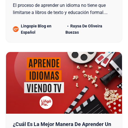
El proceso de aprender un idioma no tiene que
limitarse a libros de texto y educación formal.
Existen diversas maneras de hacer que el
Lingopie Blog en
Raysa De Oliveira
aprendizaje de idiomas sea divertido, como la
Español
Buezas
lectura de cómics. En este artículo explicaremos
por qué los cómics son tan buenos para aprender
un idioma y
¿Cuál Es La Mejor Manera De Aprender Un