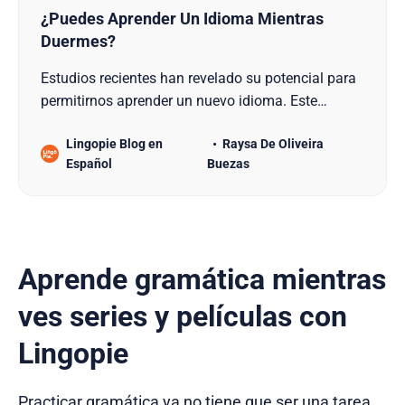
¿Puedes Aprender Un Idioma Mientras
Duermes?
Estudios recientes han revelado su potencial para
permitirnos aprender un nuevo idioma. Este
concepto revolucionario plantea la pregunta de
Lingopie Blog en
Raysa De Oliveira
¿puedes aprender un idioma mientras duermes?
Español
Buezas
este artículo examinará la ciencia detrás de ello y
proporcionará algunos consejos sobre cómo
aprovechar al máximo la adquisición de un
idioma. Así que si
Aprende gramática mientras
ves series y películas con
Lingopie
Practicar gramática ya no tiene que ser una tarea