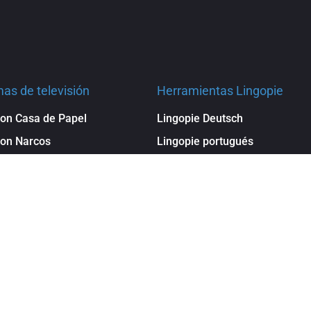
as de televisión
Herramientas Lingopie
on Casa de Papel
Lingopie Deutsch
con Narcos
Lingopie portugués
on Vis a Vis
Lingopie Francés
on Club de Cuervos
Language learning app