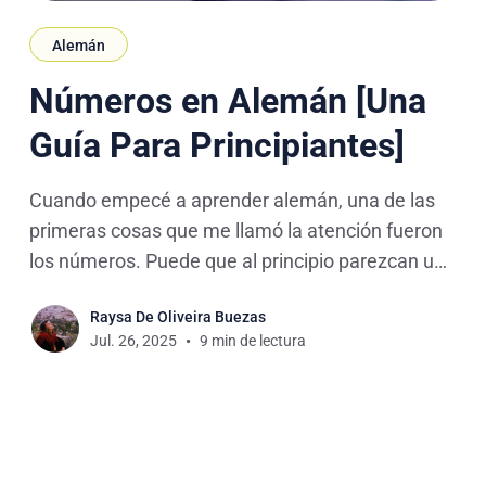
Alemán
Números en Alemán [Una
Guía Para Principiantes]
Cuando empecé a aprender alemán, una de las
primeras cosas que me llamó la atención fueron
los números. Puede que al principio parezcan un
poco diferentes o incluso complicados,
Raysa De Oliveira Buezas
especialmente porque la estructura para formar
Jul. 26, 2025
9 min de lectura
algunos números no es la misma que en español.
Sin embargo, dominar los números es