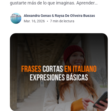
gustarte más de lo que imaginas. Aprender
vocabulario no tiene por qué ser aburrido, sobre
Alexandra Genao
&
Raysa De Oliveira Buezas
todo si se trata de palabras que realmente usas o
Mar. 16, 2026
7 min de lectura
disfrutas. ¿Cuántas veces has querido hablar de
tu postre favorito y no