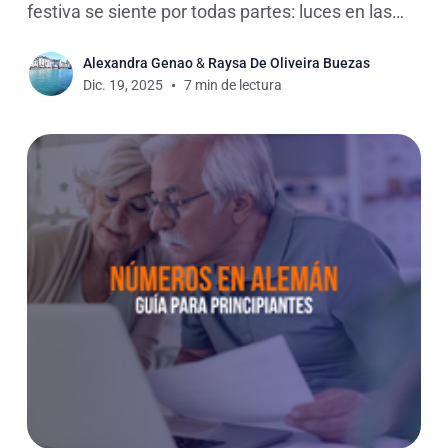
festiva se siente por todas partes: luces en las
calles, mercados que huelen a pan de jengibre y
Alexandra Genao
&
Raysa De Oliveira Buezas
Glühwein. Si estás aprendiendo alemán o
Dic. 19, 2025
7 min de lectura
simplemente te interesa conocer cómo se
celebra la Navidad allí,