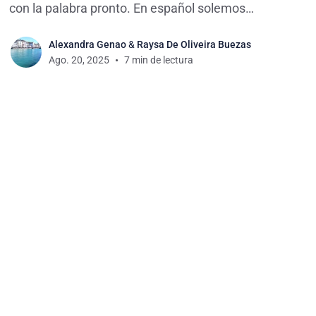
con la palabra pronto. En español solemos
asociarla con la idea de “rápido” o “en poco
Alexandra Genao
&
Raysa De Oliveira Buezas
tiempo”, pero en italiano su significado principal
Ago. 20, 2025
7 min de lectura
es otro: “listo” o “preparado”. A esta dificultad se
suma la presencia de presto