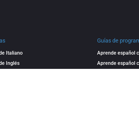
as
Guías de program
e Italiano
Aprende español c
e Inglés
Aprende español 
de Francés
Aprende español c
Aprende español c