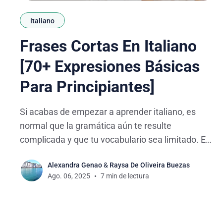
Italiano
Frases Cortas En Italiano
[70+ Expresiones Básicas
Para Principiantes]
Si acabas de empezar a aprender italiano, es
normal que la gramática aún te resulte
complicada y que tu vocabulario sea limitado. En
esos primeros pasos, lo más útil es enfocarte en
Alexandra Genao
&
Raysa De Oliveira Buezas
frases cortas que puedas usar desde ya. Así, no
Ago. 06, 2025
7 min de lectura
solo podrás comunicarte en situaciones básicas,
sino también entender