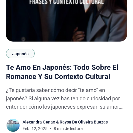
Japonés
Te Amo En Japonés: Todo Sobre El
Romance Y Su Contexto Cultural
¿Te gustaría saber cómo decir "te amo" en
japonés? Si alguna vez has tenido curiosidad por
entender cómo los japoneses expresan su amor,
estás en el lugar indicado. He estado estudiando
Alexandra Genao
&
Raysa De Oliveira Buezas
japonés durante varios años y he tenido la
Feb. 12, 2025
8 min de lectura
oportunidad de vivir la cultura japonesa de cerca. A