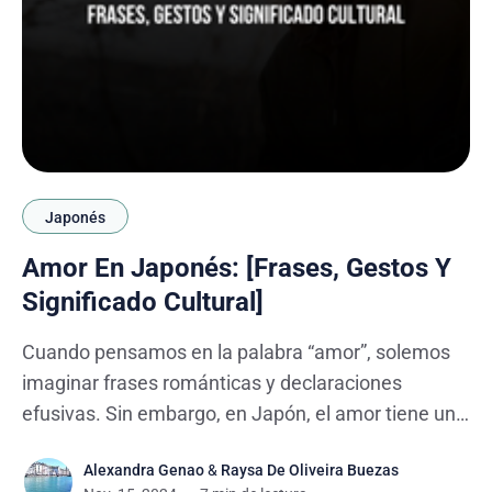
Japonés
Amor En Japonés: [Frases, Gestos Y
Significado Cultural]
Cuando pensamos en la palabra “amor”, solemos
imaginar frases románticas y declaraciones
efusivas. Sin embargo, en Japón, el amor tiene un
matiz diferente: más sutil y reservado. En lugar de
Alexandra Genao
&
Raysa De Oliveira Buezas
decir “te amo” o “me muero por ti” a cada