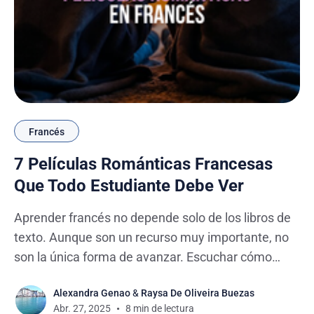
Francés
7 Películas Románticas Francesas
Que Todo Estudiante Debe Ver
Aprender francés no depende solo de los libros de
texto. Aunque son un recurso muy importante, no
son la única forma de avanzar. Escuchar cómo
suena el idioma en contextos reales, con su ritmo
Alexandra Genao
&
Raysa De Oliveira Buezas
natural, puede ser igual de importante, o incluso
Abr. 27, 2025
8 min de lectura