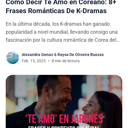
Cómo Decir Te Amo en Coreano: 8+
Frases Románticas De K-Dramas
En la última década, los K-dramas han ganado
popularidad a nivel mundial, llevando consigo una
fascinación por la cultura romántica de Corea del
Sur, con historias cautivadoras llenas de momentos
Alexandra Genao
&
Raysa De Oliveira Buezas
emotivos. Esto ha traído consigo un interés
Feb. 13, 2025
8 min de lectura
renovado por aprender coreano. Si eres fan del
aprendizaje de idiomas, te interesa