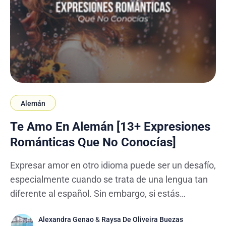
Alemán
Te Amo En Alemán [13+ Expresiones
Románticas Que No Conocías]
Expresar amor en otro idioma puede ser un desafío,
especialmente cuando se trata de una lengua tan
diferente al español. Sin embargo, si estás
aprendiendo alemán, es fundamental empezar por
Alexandra Genao
&
Raysa De Oliveira Buezas
saber cómo decir 'te amo' en alemán y conocer