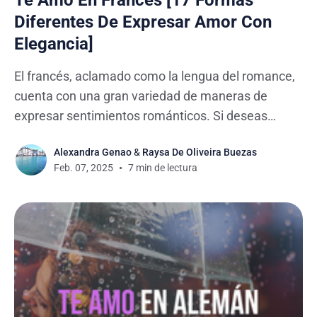
Diferentes De Expresar Amor Con
Elegancia]
El francés, aclamado como la lengua del romance,
cuenta con una gran variedad de maneras de
expresar sentimientos románticos. Si deseas
aprender a decir "te amo" en francés, ya sea porque
Alexandra Genao
&
Raysa De Oliveira Buezas
estas aprendiendo francés, tienes una pareja
Feb. 07, 2025
7 min de lectura
francófona o simplemente quieres conocer las
formas más bellas de comunicar