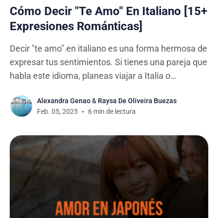
Cómo Decir "Te Amo" En Italiano [15+
Expresiones Románticas]
Decir "te amo" en italiano es una forma hermosa de
expresar tus sentimientos. Si tienes una pareja que
habla este idioma, planeas viajar a Italia o
simplemente quieres aprender italiano, dominar
Alexandra Genao
&
Raysa De Oliveira Buezas
estas frases te ayudará a comunicarte con más
Feb. 05, 2025
6 min de lectura
naturalidad. Como hablante de español, siempre
he sentido una