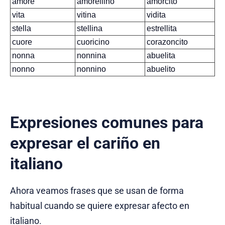
amore
amorellino
amorcito
vita
vitina
vidita
stella
stellina
estrellita
cuore
cuoricino
corazoncito
nonna
nonnina
abuelita
nonno
nonnino
abuelito
Expresiones comunes para
expresar el cariño en
italiano
Ahora veamos frases que se usan de forma
habitual cuando se quiere expresar afecto en
italiano.