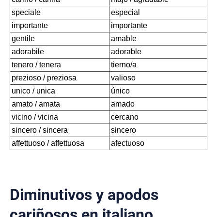
speciale
especial
importante
importante
gentile
amable
adorabile
adorable
tenero / tenera
tierno/a
prezioso / preziosa
valioso
unico / unica
único
amato / amata
amado
vicino / vicina
cercano
sincero / sincera
sincero
affettuoso / affettuosa
afectuoso
Diminutivos y apodos
cariñosos en italiano