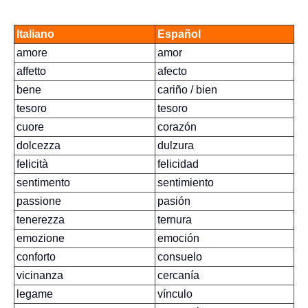
Italiano
Español
amore
amor
affetto
afecto
bene
cariño / bien
tesoro
tesoro
cuore
corazón
dolcezza
dulzura
felicità
felicidad
sentimento
sentimiento
passione
pasión
tenerezza
ternura
emozione
emoción
conforto
consuelo
vicinanza
cercanía
legame
vínculo