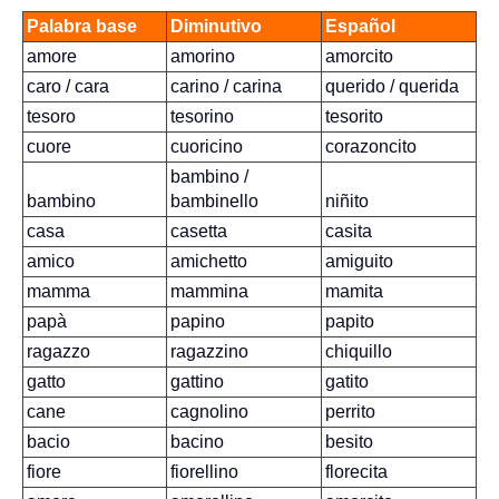
Palabra base
Diminutivo
Español
amore
amorino
amorcito
caro / cara
carino / carina
querido / querida
tesoro
tesorino
tesorito
cuore
cuoricino
corazoncito
bambino / 
bambino
bambinello
niñito
casa
casetta
casita
amico
amichetto
amiguito
mamma
mammina
mamita
papà
papino
papito
ragazzo
ragazzino
chiquillo
gatto
gattino
gatito
cane
cagnolino
perrito
bacio
bacino
besito
fiore
fiorellino
florecita