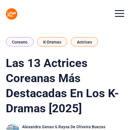
Menu t
Coreano
K-Dramas
Actrices
Las 13 Actrices
Coreanas Más
Destacadas En Los K-
Dramas [2025]
Alexandra Genao
&
Raysa De Oliveira Buezas