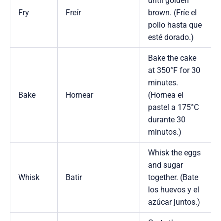
until golden
Fry
Freír
brown. (Fríe el
pollo hasta que
esté dorado.)
Bake the cake
at 350°F for 30
minutes.
Bake
Hornear
(Hornea el
pastel a 175°C
durante 30
minutos.)
Whisk the eggs
and sugar
Whisk
Batir
together. (Bate
los huevos y el
azúcar juntos.)