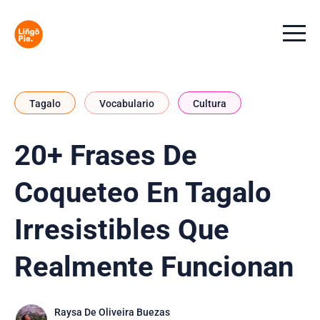
Menu t
Tagalo
Vocabulario
Cultura
20+ Frases De
Coqueteo En Tagalo
Irresistibles Que
Realmente Funcionan
Raysa De Oliveira Buezas