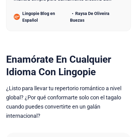
enseñar idiomas a los niños: ¡a través de
Lingopie Blog en
Raysa De Oliveira
canciones de Disney! Sí, lo escuchaste bien, las
Español
Buezas
canciones de Disney pueden ser una valiosa
herramienta para aprender idiomas. Gracias a este
artículo descubrirás que los cl…
Enamórate En Cualquier
Idioma Con Lingopie
¿Listo para llevar tu repertorio romántico a nivel
global? ¿Por qué conformarte solo con el tagalo
cuando puedes convertirte en un galán
internacional?