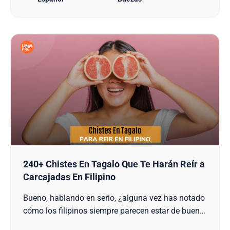
actitud abierta y afectuosa podría ser inspiradora
para quienes están interesados en aprender
idiomas y conectar a travé…
240+ Chistes En Tagalo Que Te Harán Reír a
Carcajadas En Filipino
Bueno, hablando en serio, ¿alguna vez has notado
cómo los filipinos siempre parecen estar de buen
humor? Ahora tiene sentido, ya que Filipinas