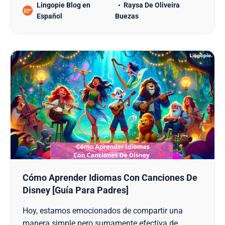
Lingopie Blog en
Raysa De Oliveira
acaba de obtener el puesto número 2 como el país
Español
Buezas
más feliz del sudeste asiático. ¿Y si te dijera que
este buen humor podría ayudarte a aprender
Cómo Aprender Idiomas Con Canciones De
Disney [Guía Para Padres]
Hoy, estamos emocionados de compartir una
manera simple pero sumamente efectiva de