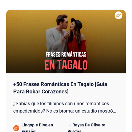
+50 Frases Románticas En Tagalo [Guía
Para Robar Corazones]
¿Sabías que los filipinos son unos románticos
empedernidos? No es broma: un estudio mostró
que los pinoys son más propensos a expresar
Lingopie Blog en
Raysa De Oliveira
amor a sus parejas que otros asiáticos. Esta
Español
Buezas